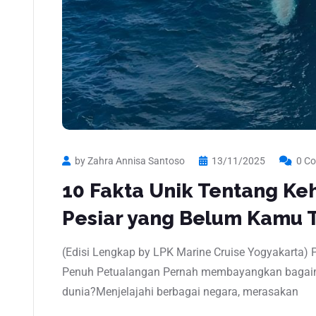
by Zahra Annisa Santoso
13/11/2025
0 C
10 Fakta Unik Tentang Ke
Pesiar yang Belum Kamu 
(Edisi Lengkap by LPK Marine Cruise Yogyakarta) 
Penuh Petualangan Pernah membayangkan bagaima
dunia?Menjelajahi berbagai negara, merasakan