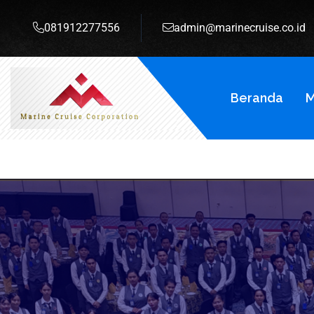
081912277556
admin@marinecruise.co.id
Beranda
M