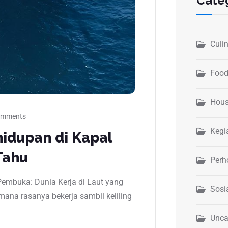
Cate
Culi
Food
Hous
omments
Kegi
hidupan di Kapal
Tahu
Perh
Pembuka: Dunia Kerja di Laut yang
Sosi
na rasanya bekerja sambil keliling
Unca