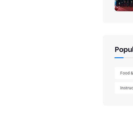
Popul
Food &
Instru