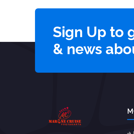
Sign Up to 
& news abo
M