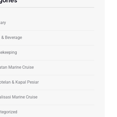
gories
nary
 & Beverage
ekeeping
atan Marine Cruise
otelan & Kapal Pesiar
alisasi Marine Cruise
tegorized