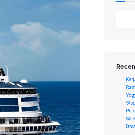
Recen
Kerj
Ram
Yog
Sto
Pers
Sele
Dre