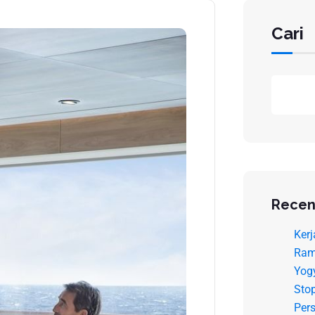
Cari
Recen
Kerj
Ram
Yog
Sto
Pers