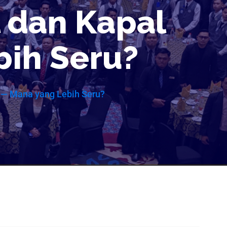
l dan Kapal
bih Seru?
r — Mana yang Lebih Seru?