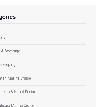
gories
nary
 & Beverage
ekeeping
atan Marine Cruise
otelan & Kapal Pesiar
alisasi Marine Cruise