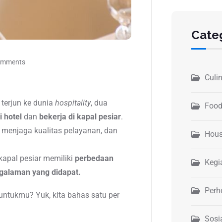
Cate
omments
Culi
terjun ke dunia
hospitality
, dua
Food
i hotel
dan
bekerja di kapal pesiar
.
menjaga kualitas pelayanan, dan
Hous
 kapal pesiar memiliki
perbedaan
Kegi
ngalaman yang didapat.
Perh
untukmu? Yuk, kita bahas satu per
Sosi