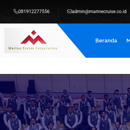
081912277556
admin@marinecruise.co.id
Beranda
M