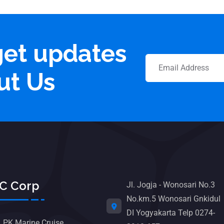
get updates
ut Us
C Corp
Jl. Jogja - Wonosari No.3
No.km.5 Wonosari Gnkidul
DI Yogyakarta Telp 0274-
LPK Marine Cruise