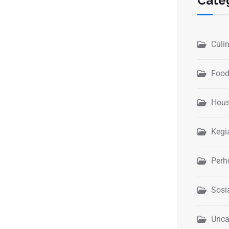
Cate
Culi
Food
Hous
Kegi
Perh
Sosi
Unca