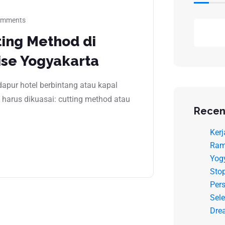
omments
ting Method di
ise Yogyakarta
apur hotel berbintang atau kapal
 harus dikuasai: cutting method atau
Recen
Kerj
Ram
Yog
Sto
Pers
Sele
Dre