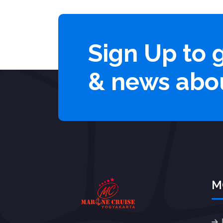
Sign Up to 
& news abo
M