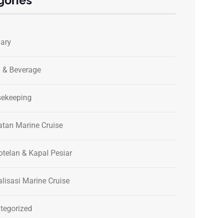
gories
nary
 & Beverage
ekeeping
atan Marine Cruise
otelan & Kapal Pesiar
alisasi Marine Cruise
tegorized