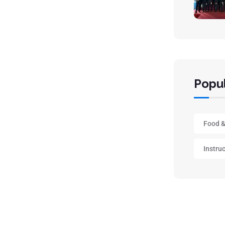
Popul
Food &
Instru