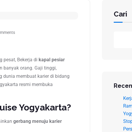
Cari
omments
g pesat, Bekerja di
kapal pesiar
 banyak orang. Gaji tinggi,
g dunia membuat karier di bidang
Yogyakarta resmi membuka
Recen
Kerj
uise Yogyakarta?
Ram
Yog
ainkan
gerbang menuju karier
Sto
Pers