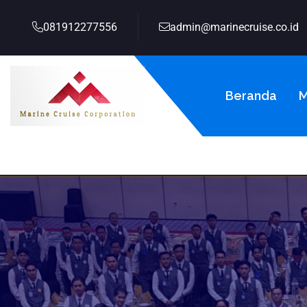
081912277556
admin@marinecruise.co.id
Beranda
M