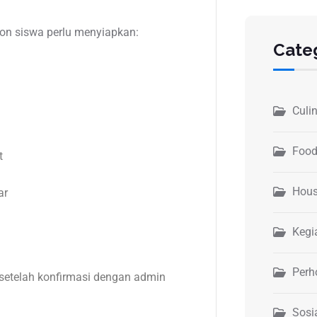
lon siswa perlu menyiapkan:
Cate
Culi
Food
t
Hous
ar
Kegi
Perh
setelah konfirmasi dengan admin
Sosi