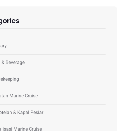
gories
nary
 & Beverage
ekeeping
atan Marine Cruise
otelan & Kapal Pesiar
alisasi Marine Cruise