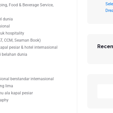
Sele
ping, Food & Beverage Service,
Dre
el dunia
sional
uk hospitality
AT, CCM, Seaman Book)
Recen
pal pesiar & hotel internasional
i belahan dunia
sional berstandar internasional
ang lima
u ala kapal pesiar
raphy