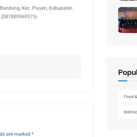
 Bandung, Kec. Playen, Kabupaten
1 (087880969575)
Popul
Food &
Instru
lds are marked *