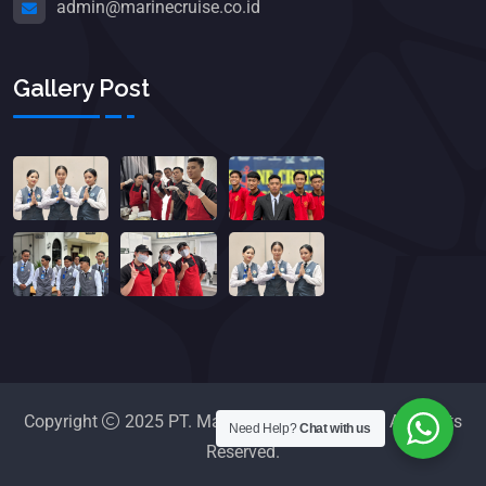
admin@marinecruise.co.id
Gallery Post
Copyright
2025 PT. Marine Cruise Indonesia. All Rights
Need Help?
Chat with us
Reserved.